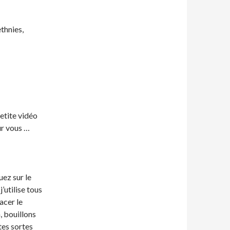
ethnies,
petite vidéo
our vous …
uez sur le
j’utilise tous
acer le
, bouillons
tes sortes