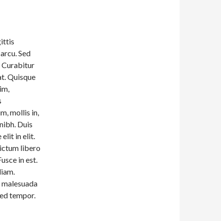
ittis
 arcu. Sed
. Curabitur
t. Quisque
im,
s
, mollis in,
 nibh. Duis
elit in elit.
ictum libero
Fusce in est.
diam.
et malesuada
Sed tempor.