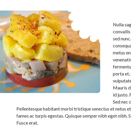
Nulla sag
convallis
sed nunc
consequa
metus en
venenati
fermentum
porta et,
vulputate 
Mauris d
id justo. 
Sed nec 
Pellentesque habitant morbi tristique senectus et netus 
fames ac turpis egestas. Quisque semper nibh eget nibh. 
Fusce erat.