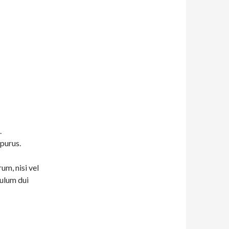
.
 purus.
um, nisi vel
bulum dui