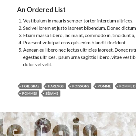
An Ordered List
Vestibulum in mauris semper tortor interdum ultrices.
Sed vel lorem et justo laoreet bibendum. Donec dictum
Etiam massa libero, lacinia at, commodo in, tincidunt a,
Praesent volutpat eros quis enim blandit tincidunt.
Aenean eu libero nec lectus ultricies laoreet. Donec rutr
egestas ultrices, ipsum urna sagittis libero, vitae vesti
dolor vel velit.
FOIE GRAS
HARENGS
POISSONS
POMME
POMME DE
POMMES
SÉSAME