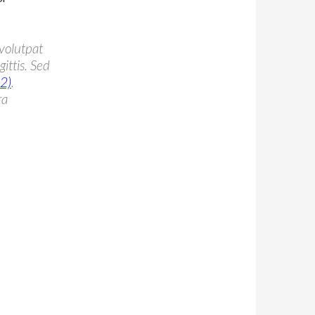
 volutpat
gittis. Sed
x2)
.
ra