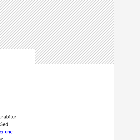
urabitur
. Sed
er une
or