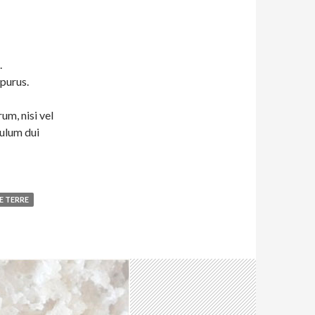
.
 purus.
um, nisi vel
bulum dui
 TERRE