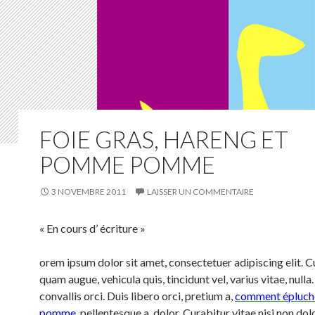
FOIE GRAS, HARENG ET
POMME POMME
3 NOVEMBRE 2011
LAISSER UN COMMENTAIRE
« En cours d’ écriture »
orem ipsum dolor sit amet, consectetuer adipiscing elit. C
quam augue, vehicula quis, tincidunt vel, varius vitae, nulla
convallis orci. Duis libero orci, pretium a,
comment épluch
pomme
, pellentesque a, dolor. Curabitur vitae nisi non dol