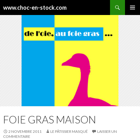
Recherche
www.choc-en-stock.com
ALLER
MENU
AU
PRINCI
CONTENU
FOIE GRAS MAISON
2 NOVEMBRE 2011
LE PÂTISSIER MASQUÉ
LAISSER UN
COMMENTAIRE