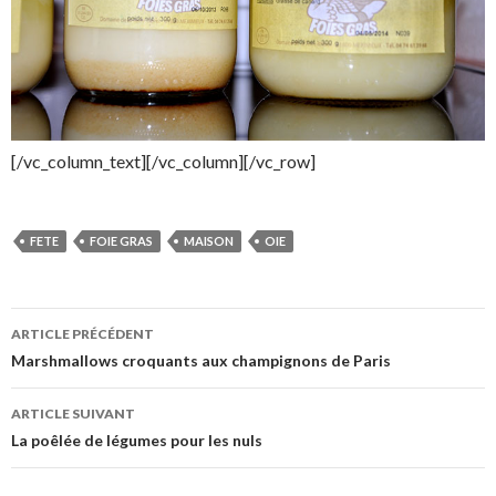
[/vc_column_text][/vc_column][/vc_row]
FETE
FOIE GRAS
MAISON
OIE
Navigation
ARTICLE PRÉCÉDENT
des
Marshmallows croquants aux champignons de Paris
articles
ARTICLE SUIVANT
La poêlée de légumes pour les nuls