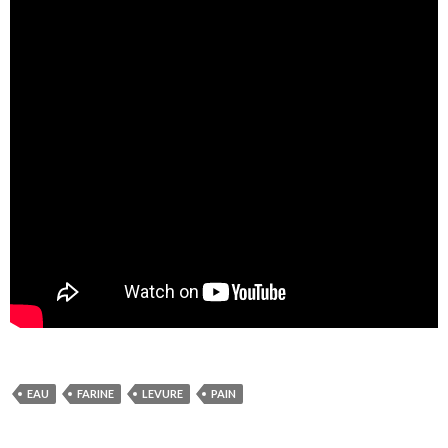
EAU
FARINE
LEVURE
PAIN